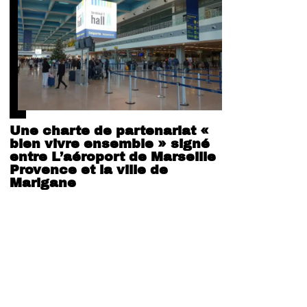
Une charte de partenariat «
bien vivre ensemble » signé
entre L’aéroport de Marseille
Provence et la ville de
Marigane