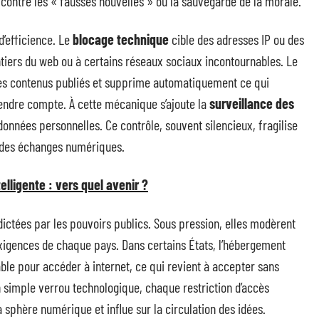
te contre les « fausses nouvelles » ou la sauvegarde de la morale.
d’efficience. Le
blocage technique
cible des adresses IP ou des
tiers du web ou à certains réseaux sociaux incontournables. Le
e les contenus publiés et supprime automatiquement ce qui
 rendre compte. À cette mécanique s’ajoute la
surveillance des
données personnelles. Ce contrôle, souvent silencieux, fragilise
é des échanges numériques.
lligente : vers quel avenir ?
dictées par les pouvoirs publics. Sous pression, elles modèrent
exigences de chaque pays. Dans certains États, l’hébergement
ble pour accéder à internet, ce qui revient à accepter sans
 simple verrou technologique, chaque restriction d’accès
a sphère numérique et influe sur la circulation des idées.