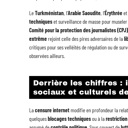
Le
Turkménistan
, l’
Arabie Saoudite
, l’
Érythrée
et
techniques
et surveillance de masse pour museler t
Comité pour la protection des journalistes (CPJ)
extrême
rejoint celle des pires adversaires de la
li
critiques pour ses velléités de régulation ou de surve
observées ailleurs.
Derrière les chiffres :
sociaux et culturels d
La
censure internet
modifie en profondeur la rela
quelques
blocages techniques
ou à la
restrictio
assumé de
contrôle politique
. Sous couvert de
lut