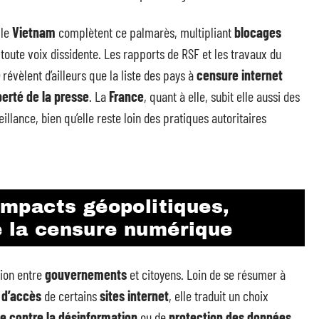
 le
Vietnam
complètent ce palmarès, multipliant
blocages
oute voix dissidente. Les rapports de RSF et les travaux du
révèlent d’ailleurs que la liste des pays à
censure internet
berté de la presse
. La
France
, quant à elle, subit elle aussi des
illance, bien qu’elle reste loin des pratiques autoritaires
 impacts géopolitiques,
e la censure numérique
tion entre
gouvernements
et citoyens. Loin de se résumer à
n d’accès
de certains
sites internet
, elle traduit un choix
te contre la désinformation
ou de
protection des données