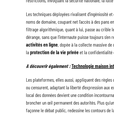
restrictions, invoquant la sécurité nationale, la lut
Les techniques déployées rivalisent d’ingéniosité et 
noms de domaine, coupant net l’accès à des pans en
filtrage algorithmique, quant à lui, passe au cribl
dérange, sans que l’internaute puisse toujours s’en
activités en ligne
, dopée à la collecte massive de 
la
protection de la vie privée
et la confidentialit
A découvrir également :
Technologie maison inte
Les plateformes, elles aussi, appliquent des règles 
ou censurent, adaptant la liberté d’expression aux 
local des données devient une condition incontourna
broncher un œil permanent des autorités. Plus qu’un
façonne le débat public, redessine les contours de l