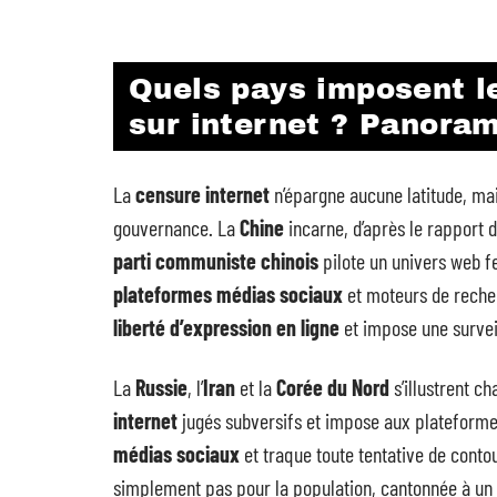
Quels pays imposent le
sur internet ? Panora
La
censure internet
n’épargne aucune latitude, ma
gouvernance. La
Chine
incarne, d’après le rapport 
parti communiste chinois
pilote un univers web f
plateformes médias sociaux
et moteurs de recher
liberté d’expression en ligne
et impose une survei
La
Russie
, l’
Iran
et la
Corée du Nord
s’illustrent 
internet
jugés subversifs et impose aux plateformes
médias sociaux
et traque toute tentative de contou
simplement pas pour la population, cantonnée à un i