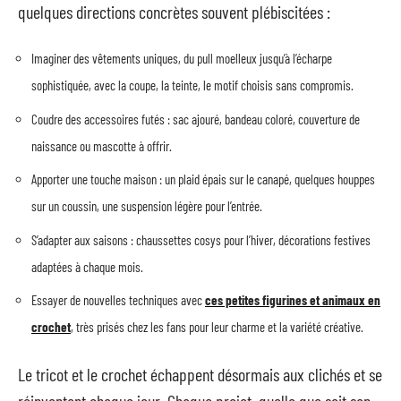
quelques directions concrètes souvent plébiscitées :
Imaginer des vêtements uniques, du pull moelleux jusqu’à l’écharpe
sophistiquée, avec la coupe, la teinte, le motif choisis sans compromis.
Coudre des accessoires futés : sac ajouré, bandeau coloré, couverture de
naissance ou mascotte à offrir.
Apporter une touche maison : un plaid épais sur le canapé, quelques houppes
sur un coussin, une suspension légère pour l’entrée.
S’adapter aux saisons : chaussettes cosys pour l’hiver, décorations festives
adaptées à chaque mois.
Essayer de nouvelles techniques avec
ces petites figurines et animaux en
crochet
, très prisés chez les fans pour leur charme et la variété créative.
Le tricot et le crochet échappent désormais aux clichés et se
réinventent chaque jour. Chaque projet, quelle que soit son