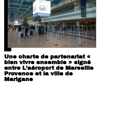
Une charte de partenariat «
bien vivre ensemble » signé
entre L’aéroport de Marseille
Provence et la ville de
Marigane