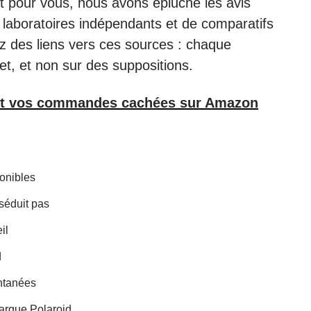
ait pour vous, nous avons épluché les avis
laboratoires indépendants et de comparatifs
erez des liens vers ces sources : chaque
t, et non sur des suppositions.
nt vos commandes cachées sur Amazon
onibles
 séduit pas
il
d
antanées
marque Polaroid