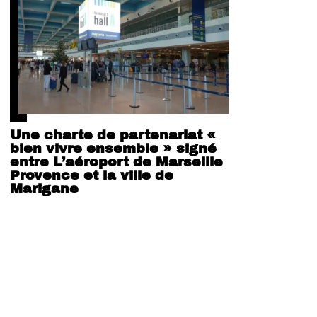
Une charte de partenariat «
bien vivre ensemble » signé
entre L’aéroport de Marseille
Provence et la ville de
Marigane