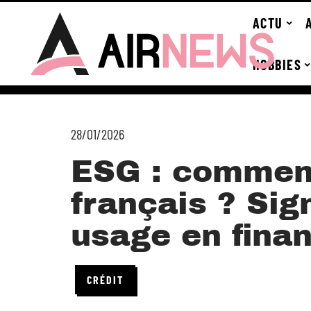
ACTU
HOBBIES
28/01/2026
ESG : comment
français ? Sign
usage en fina
CRÉDIT