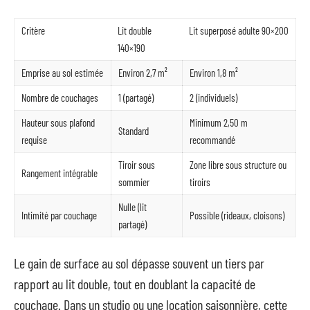
Critère
Lit double
Lit superposé adulte 90×200
140×190
Emprise au sol estimée
Environ 2,7 m²
Environ 1,8 m²
Nombre de couchages
1 (partagé)
2 (individuels)
Hauteur sous plafond
Minimum 2,50 m
Standard
requise
recommandé
Tiroir sous
Zone libre sous structure ou
Rangement intégrable
sommier
tiroirs
Nulle (lit
Intimité par couchage
Possible (rideaux, cloisons)
partagé)
Le gain de surface au sol dépasse souvent un tiers par
rapport au lit double, tout en doublant la capacité de
couchage. Dans un studio ou une location saisonnière, cette