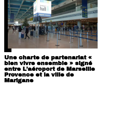
Une charte de partenariat «
bien vivre ensemble » signé
entre L’aéroport de Marseille
Provence et la ville de
Marigane