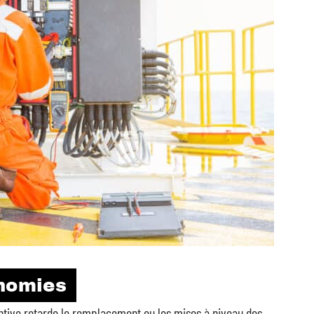
onomies
ive retarde le remplacement ou les mises à niveau des