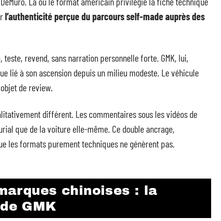
Muro. Là où le format américain privilégie la fiche technique
ur
l’authenticité perçue du parcours self-made auprès des
, teste, revend, sans narration personnelle forte. GMK, lui,
ue lié à son ascension depuis un milieu modeste. Le véhicule
objet de review.
itativement différent. Les commentaires sous les vidéos de
rial que de la voiture elle-même. Ce double ancrage,
 que les formats purement techniques ne génèrent pas.
marques chinoises : la
n de GMK