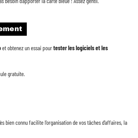
pas besoin d’apporter la carte bleue ! Assez gentil.
tement
o
et obtenez un essai pour
tester les logiciels et les
le gratuite.
rès bien connu facilite l’organisation de vos tâches d’affaires, la